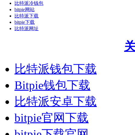
比特派冷钱包
bitpie网站
比特派下载
bitpie下载
比特派网址
比特派钱包下载
Bitpie钱包下载
比特派安卓下载
bitpie官网下载
bitpie下载官网