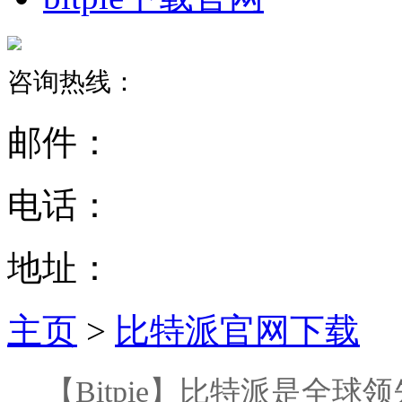
咨询热线：
邮件：
电话：
地址：
主页
>
比特派官网下载
【Bitpie】比特派是全