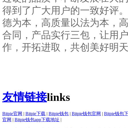
得到了广大用户的一致好评。
德为本，高质量以法为本，高
合同，产品实行三包，让用户
作，开拓进取，共创美好明
友情链接
links
Bitpie官网
|
Bitpie下载
|
Bitpie钱包
|
Bitpie钱包官网
|
Bitpie钱包
官网
|
Bitpie钱包app下载地址
|