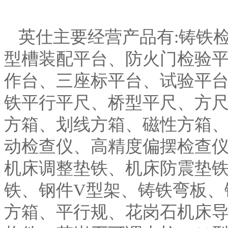
英仕主要经营产品有:铸铁
型槽装配平台、防火门检验
作台、三座标平台、试验平
铁平行平尺、桥型平尺、方
方箱、划线方箱、磁性方箱、
动检查仪、高精度偏摆检查
机床调整垫铁、机床防震垫
铁、钢件V型架、铸铁弯板、
方箱、平行规、花岗石机床导